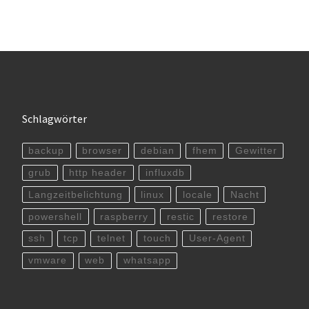
Schlagwörter
backup
browser
debian
fhem
Gewitter
grub
http header
influxdb
Langzeitbelichtung
linux
locale
Nacht
powershell
raspberry
restic
restore
ssh
tcp
telnet
touch
User-Agent
vmware
web
whatsapp