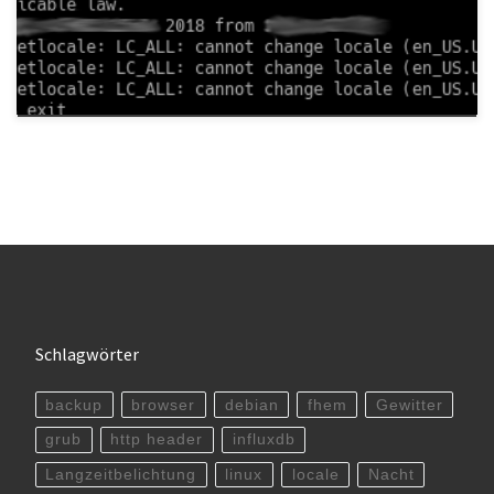
Schlagwörter
backup
browser
debian
fhem
Gewitter
grub
http header
influxdb
Langzeitbelichtung
linux
locale
Nacht