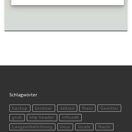
Schlagwörter
backup
browser
debian
fhem
Gewitter
grub
http header
influxdb
Langzeitbelichtung
linux
locale
Nacht